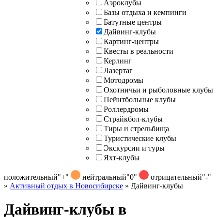
Аэроклубы
Базы отдыха и кемпинги
Батутные центры
Дайвинг-клубы
Картинг-центры
Квесты в реальности
Керлинг
Лазертаг
Мотодромы
Охотничьи и рыболовные клубы
Пейнтбольные клубы
Роллердромы
Страйкбол-клубы
Тиры и стрельбища
Туристические клубы
Экскурсии и туры
Яхт-клубы
положительный
"+"
нейтральный
"0"
отрицательный
"-"
»
Активный отдых в Новосибирске
»
Дайвинг-клубы
Дайвинг-клубы в