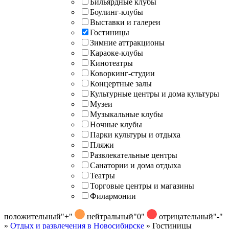
Бильярдные клубы
Боулинг-клубы
Выставки и галереи
Гостиницы
Зимние аттракционы
Караоке-клубы
Кинотеатры
Коворкинг-студии
Концертные залы
Культурные центры и дома культуры
Музеи
Музыкальные клубы
Ночные клубы
Парки культуры и отдыха
Пляжи
Развлекательные центры
Санатории и дома отдыха
Театры
Торговые центры и магазины
Филармонии
положительный
"+"
нейтральный
"0"
отрицательный
"-"
»
Отдых и развлечения в Новосибирске
»
Гостиницы