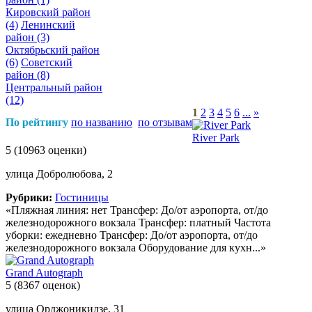
Кировский район
(4)
Ленинский
район
(3)
Октябрьский район
(6)
Советский
район
(8)
Центральный район
(12)
1
2
3
4
5
6
...
»
По рейтингу
по названию
по отзывам
River Park
5
(10963 оценки)
улица Добролюбова, 2
Рубрики:
Гостиницы
«Пляжная линия: нет Трансфер: До/от аэропорта, от/до
железнодорожного вокзала Трансфер: платный Частота
уборки: ежедневно Трансфер: До/от аэропорта, от/до
железнодорожного вокзала Оборудование для кухн...»
Grand Autograph
5
(8367 оценок)
улица Орджоникидзе, 31