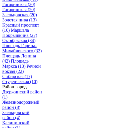
Гагаринская
(20)
Гагаринская
(20)
Заельцовская
(20)
Золотая нива
(13)
Красный проспект
(16)
Маршала
Покрышкина
(27)
Октябрьская
(34)
Площадь Гарина-
Михайловского
(32)
Площадь Ленина
(42)
Площадь
Маркса
(13)
Речной
вокзал
(22)
Сибирская
(17)
Студенческая
(10)
Район города
Дзержинский район
(1)
Железнодорожный
район
(8)
Заельцовский
район
(4)
Калининский
район
(1)