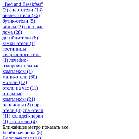
"Bed and Breakfast"
(3)
апартотели
(13)
бизнес-отели
(36)
бутик-отели
(5)
виллы
(3)
гостевые
дома
(28)
дизайн-отели
(6)
замки-отели
(1)
гостиницы
квартирного типа
(1)
лечебно-
оздоровительные
комплексы
(1)
мини-отели
(60)
мотели
(12)
отели на час
(11)
отельные
комплексы
(21)
пансионы
(2)
парк
отели
(3)
спа-отели
(11)
холидей-парки
(1)
эко-отели
(4)
Ближайшее метро
показать все
Берёзовая роща
(8)
Волочаевская
(41)