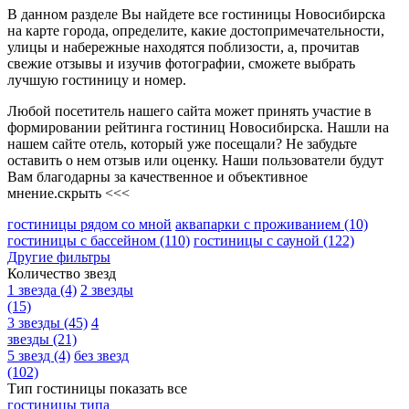
В данном разделе Вы найдете все гостиницы Новосибирска
на карте города, определите, какие достопримечательности,
улицы и набережные находятся поблизости, а, прочитав
свежие отзывы и изучив фотографии, сможете выбрать
лучшую гостиницу и номер.
Любой посетитель нашего сайта может принять участие в
формировании рейтинга гостиниц Новосибирска. Нашли на
нашем сайте отель, который уже посещали? Не забудьте
оставить о нем отзыв или оценку. Наши пользователи будут
Вам благодарны за качественное и объективное
мнение.
скрыть <<<
гостиницы рядом со мной
аквапарки с проживанием
(10)
гостиницы с бассейном
(110)
гостиницы с сауной
(122)
Другие фильтры
Количество звезд
1 звезда
(4)
2 звезды
(15)
3 звезды
(45)
4
звезды
(21)
5 звезд
(4)
без звезд
(102)
Тип гостиницы
показать все
гостиницы типа