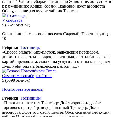
платный Частота уборки: ежедневно Животные, допустимые
к размещению: Кошки, собаки Трансфер: до/от аэропорта
Оборудование для кухни: чайник Транс...»
У самовара
5
(6627 оценок)
Станционный сельсовет, поселок Садовый, Пасечная улица,
10
Рубрики:
Гостиницы
«Способ оплаты: Sms-платеж, банковским переводом,
дисконтная система скидок, наличными, оплата банковской
картой, предоплата, скидки на услуги льготным категориям
Душ, кафе, оплата банковской картой, п...»
Cosmos Новосибирск Отель
5
(6098 оценок)
Посмотреть все адреса
Рубрики:
Гостиницы
«Пляжная линия: нет Трансфер: До/от аэропорта, до/от
торгового центра Трансфер: платный Трансфер: До/от
аэропорта, до/от торгового центра Оборудование для кухни:
чайник Частота уборки: в определенные д...»