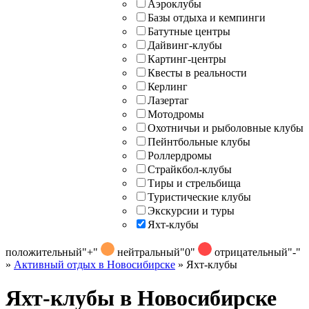
Аэроклубы
Базы отдыха и кемпинги
Батутные центры
Дайвинг-клубы
Картинг-центры
Квесты в реальности
Керлинг
Лазертаг
Мотодромы
Охотничьи и рыболовные клубы
Пейнтбольные клубы
Роллердромы
Страйкбол-клубы
Тиры и стрельбища
Туристические клубы
Экскурсии и туры
Яхт-клубы
положительный
"+"
нейтральный
"0"
отрицательный
"-"
»
Активный отдых в Новосибирске
»
Яхт-клубы
Яхт-клубы в Новосибирске